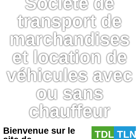
Société de
transport de
marchandises
et location de
véhicules avec
ou sans
chauffeur
Bienvenue sur le
TDL
TLN