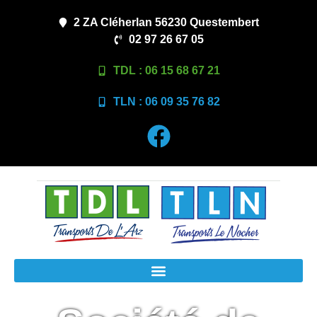
2 ZA Cléherlan 56230 Questembert
02 97 26 67 05
TDL : 06 15 68 67 21
TLN : 06 09 35 76 82